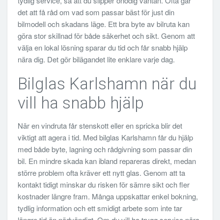
tydlig service, så att du slipper onödig väntan. Ofta går
det att få råd om vad som passar bäst för just din
bilmodell och skadans läge. Ett bra byte av bilruta kan
göra stor skillnad för både säkerhet och sikt. Genom att
välja en lokal lösning sparar du tid och får snabb hjälp
nära dig. Det gör bilägandet lite enklare varje dag.
Bilglas Karlshamn när du
vill ha snabb hjälp
När en vindruta får stenskott eller en spricka blir det
viktigt att agera i tid. Med bilglas Karlshamn får du hjälp
med både byte, lagning och rådgivning som passar din
bil. En mindre skada kan ibland repareras direkt, medan
större problem ofta kräver ett nytt glas. Genom att ta
kontakt tidigt minskar du risken för sämre sikt och fler
kostnader längre fram. Många uppskattar enkel bokning,
tydlig information och ett smidigt arbete som inte tar
längre tid än nödvändigt. Om du vill ha trygg service nära