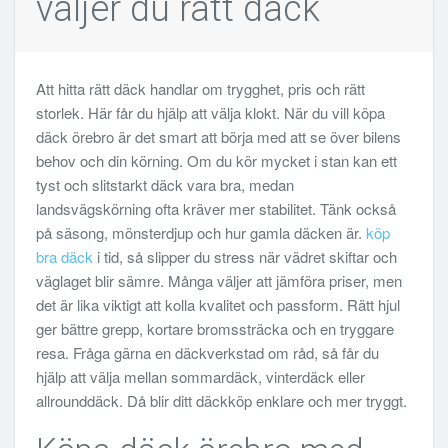
väljer du rätt däck
Att hitta rätt däck handlar om trygghet, pris och rätt
storlek. Här får du hjälp att välja klokt. När du vill köpa
däck örebro är det smart att börja med att se över bilens
behov och din körning. Om du kör mycket i stan kan ett
tyst och slitstarkt däck vara bra, medan
landsvägskörning ofta kräver mer stabilitet. Tänk också
på säsong, mönsterdjup och hur gamla däcken är.
köp
bra däck
i tid, så slipper du stress när vädret skiftar och
väglaget blir sämre. Många väljer att jämföra priser, men
det är lika viktigt att kolla kvalitet och passform. Rätt hjul
ger bättre grepp, kortare bromssträcka och en tryggare
resa. Fråga gärna en däckverkstad om råd, så får du
hjälp att välja mellan sommardäck, vinterdäck eller
allrounddäck. Då blir ditt däckköp enklare och mer tryggt.